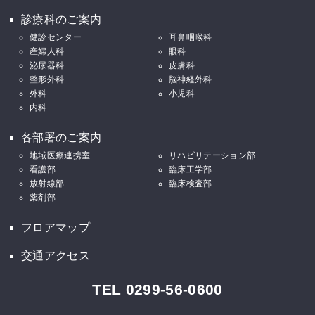
診療科のご案内
健診センター
耳鼻咽喉科
産婦人科
眼科
泌尿器科
皮膚科
整形外科
脳神経外科
外科
小児科
内科
各部署のご案内
地域医療連携室
リハビリテーション部
看護部
臨床工学部
放射線部
臨床検査部
薬剤部
フロアマップ
交通アクセス
TEL 0299-56-0600