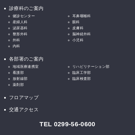
診療科のご案内
健診センター
耳鼻咽喉科
産婦人科
眼科
泌尿器科
皮膚科
整形外科
脳神経外科
外科
小児科
内科
各部署のご案内
地域医療連携室
リハビリテーション部
看護部
臨床工学部
放射線部
臨床検査部
薬剤部
フロアマップ
交通アクセス
TEL 0299-56-0600