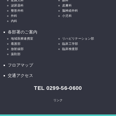
産婦人科
眼科
泌尿器科
皮膚科
整形外科
脳神経外科
外科
小児科
内科
各部署のご案内
地域医療連携室
リハビリテーション部
看護部
臨床工学部
放射線部
臨床検査部
薬剤部
フロアマップ
交通アクセス
TEL 0299-56-0600
リンク