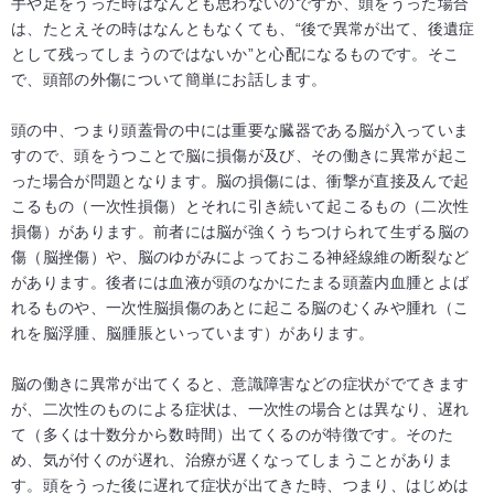
手や足をうった時はなんとも思わないのですが、頭をうった場合
は、たとえその時はなんともなくても、“後で異常が出て、後遺症
として残ってしまうのではないか”と心配になるものです。そこ
で、頭部の外傷について簡単にお話します。
頭の中、つまり頭蓋骨の中には重要な臓器である脳が入っていま
すので、頭をうつことで脳に損傷が及び、その働きに異常が起こ
った場合が問題となります。脳の損傷には、衝撃が直接及んで起
こるもの（一次性損傷）とそれに引き続いて起こるもの（二次性
損傷）があります。前者には脳が強くうちつけられて生ずる脳の
傷（脳挫傷）や、脳のゆがみによっておこる神経線維の断裂など
があります。後者には血液が頭のなかにたまる頭蓋内血腫とよば
れるものや、一次性脳損傷のあとに起こる脳のむくみや腫れ（こ
れを脳浮腫、脳腫脹といっています）があります。
脳の働きに異常が出てくると、意識障害などの症状がでてきます
が、二次性のものによる症状は、一次性の場合とは異なり、遅れ
て（多くは十数分から数時間）出てくるのが特徴です。そのた
め、気が付くのが遅れ、治療が遅くなってしまうことがありま
す。頭をうった後に遅れて症状が出てきた時、つまり、はじめは