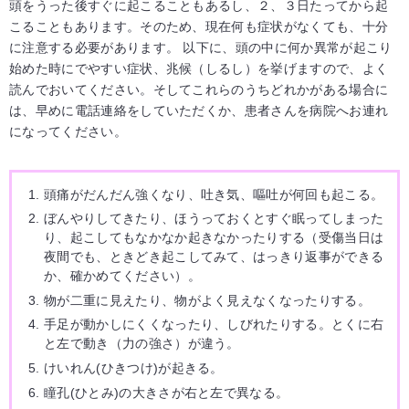
頭をうった後すぐに起こることもあるし、２、３日たってから起
こることもあります。そのため、現在何も症状がなくても、十分
に注意する必要があります。 以下に、頭の中に何か異常が起こり
始めた時にでやすい症状、兆候（しるし）を挙げますので、よく
読んでおいてください。そしてこれらのうちどれかがある場合に
は、早めに電話連絡をしていただくか、患者さんを病院へお連れ
になってください。
頭痛がだんだん強くなり、吐き気、嘔吐が何回も起こる。
ぼんやりしてきたり、ほうっておくとすぐ眠ってしまった
り、起こしてもなかなか起きなかったりする（受傷当日は
夜間でも、ときどき起こしてみて、はっきり返事ができる
か、確かめてください）。
物が二重に見えたり、物がよく見えなくなったりする。
手足が動かしにくくなったり、しびれたりする。とくに右
と左で動き（力の強さ）が違う。
けいれん(ひきつけ)が起きる。
瞳孔(ひとみ)の大きさが右と左で異なる。