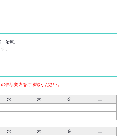
察、治療。
ます。
月の休診案内をご確認ください。
水
木
金
土
水
木
金
土