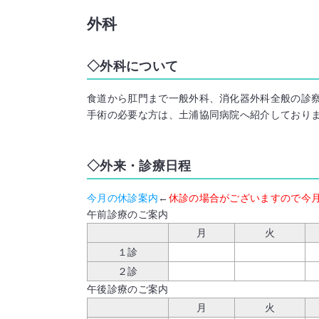
外科
外科について
食道から肛門まで一般外科、消化器外科全般の診
手術の必要な方は、土浦協同病院へ紹介しており
外来・診療日程
今月の休診案内
←
休診の場合がございますので今
午前診療のご案内
月
火
１診
２診
午後診療のご案内
月
火