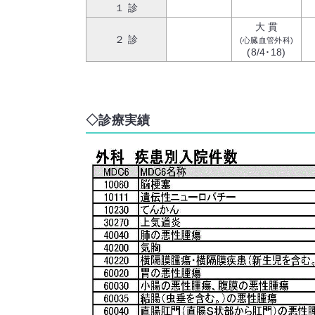
１ 診
大 貫
２ 診
(心臓血管外科)
(8/4･18)
診療実績