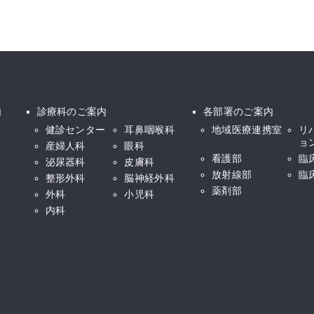
内
診療科のご案内
各部署のご案内
健診センター
耳鼻咽喉科
地域医療連携室
リ
ョ
産婦人科
眼科
看護部
臨
泌尿器科
皮膚科
放射線部
臨
整形外科
脳神経外科
薬剤部
外科
小児科
内科