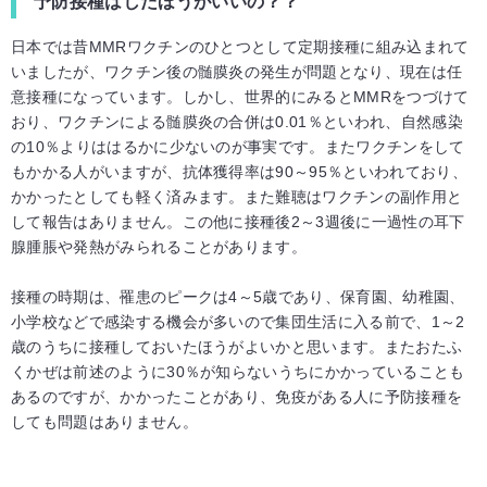
予防接種はしたほうがいいの？？
日本では昔MMRワクチンのひとつとして定期接種に組み込まれて
いましたが、ワクチン後の髄膜炎の発生が問題となり、現在は任
意接種になっています。しかし、世界的にみるとMMRをつづけて
おり、ワクチンによる髄膜炎の合併は0.01％といわれ、自然感染
の10％よりははるかに少ないのが事実です。またワクチンをして
もかかる人がいますが、抗体獲得率は90～95％といわれており、
かかったとしても軽く済みます。また難聴はワクチンの副作用と
して報告はありません。この他に接種後2～3週後に一過性の耳下
腺腫脹や発熱がみられることがあります。
接種の時期は、罹患のピークは4～5歳であり、保育園、幼稚園、
小学校などで感染する機会が多いので集団生活に入る前で、1～2
歳のうちに接種しておいたほうがよいかと思います。またおたふ
くかぜは前述のように30％が知らないうちにかかっていることも
あるのですが、かかったことがあり、免疫がある人に予防接種を
しても問題はありません。