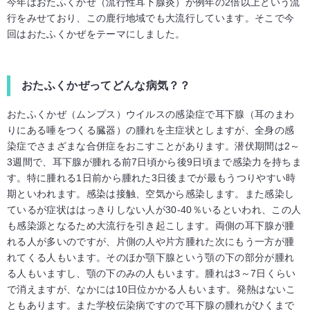
今年はおたふくかぜ（流行性耳下腺炎）が例年の2倍以上という流
行をみせており、この鹿行地域でも大流行しています。そこで今
回はおたふくかぜをテーマにしました。
おたふくかぜってどんな病気？？
おたふくかぜ（ムンプス）ウイルスの感染症で耳下腺（耳のまわ
りにある唾をつくる臓器）の腫れを主症状としますが、全身の感
染症でさまざまな合併症をおこすことがあります。潜伏期間は2～
3週間で、耳下腺が腫れる前7日頃から後9日頃まで感染力を持ちま
す。特に腫れる1日前から腫れた3日後までが最もうつりやすい時
期といわれます。感染は接触、空気から感染します。また感染し
ているが症状ははっきりしない人が30-40％いるといわれ、この人
も感染源となるため大流行を引き起こします。両側の耳下腺が腫
れる人が多いのですが、片側の人や片方腫れた次にもう一方が腫
れてくる人もいます。そのほか顎下腺という顎の下の部分が腫れ
る人もいますし、顎の下のみの人もいます。腫れは3～7日くらい
で消えますが、なかには10日位かかる人もいます。発熱はないこ
ともあります。また学校伝染病ですので耳下腺の腫れがひくまで