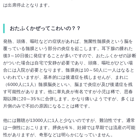
は出席停止となります。
おたふくかぜってこわいの？？
発熱、頭痛、嘔吐などの症状があれば、無菌性髄膜炎という脳を
覆っている髄膜という部分の炎症を起こします。耳下腺の腫れた
後3～10日後に発症することが多いですので、おたふくかぜの診断
がついた場合は自宅で安静が必要であり、頭痛、嘔吐がひどい場
合には入院が必要となります。髄膜炎は10～50人に一人はなると
いわれていますが、基本的には後遺症を残しませんが、まれに
（6000人に1人）髄膜脳炎といい、脳まで炎症が及び後遺症を残
す可能性があります。他に睾丸炎が有名ですが小児は稀で、思春
期以降に20～35％に合併します。かなり痛いようですが、多くは
片側のみで不妊の原因になることは稀です。
他には難聴が13000人に1人と少ないのですが、難治性です。通常
は一側性におこります。膵炎が6％、妊婦では早期では流産の可能
性がありますが、奇形などは明らかになっていません。