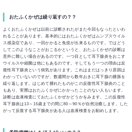
おたふくかぜは繰り返すの？？
よくおたふくかぜは以前に診断されたがまた今回もなったといわ
れることがあります。基本的にはおたふくかぜはムンプスウイル
ス感染症であり、一回かかると免疫が出来るものです。ではどう
してこのようなことがおこるかというと、おたふくかぜの診断は
意外に難しい場合があるのです。一つ目として耳下腺炎をおこす
ウイルスや細菌は他にもあるのです。そしてもう一つの理由は反
復性耳下腺炎という病気があります。これはまだはっきり原因は
わかっていないのですが、数週間から数年おきに耳下腺の腫脹を
繰り返します。はじめて腫れたものがこの反復性耳下腺炎のこと
もあり、実際はおたふくかぜにかかったことのない人もいます。
診断は血液検査にておたふくかぜかどうかをみます。この反復性
耳下腺炎は13～15歳までの間に80～90％が自然治癒します。した
がって反復する耳下腺炎がある人は血液検査をお勧めします。