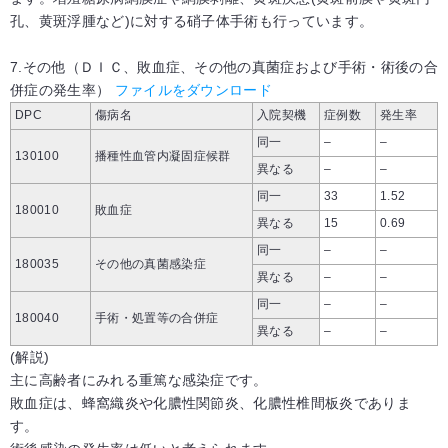
孔、黄斑浮腫など)に対する硝子体手術も行っています。
7.その他（ＤＩＣ、敗血症、その他の真菌症および手術・術後の合
併症の発生率）
ファイルをダウンロード
DPC
傷病名
入院契機
症例数
発生率
同一
–
–
130100
播種性血管内凝固症候群
異なる
–
–
同一
33
1.52
180010
敗血症
異なる
15
0.69
同一
–
–
180035
その他の真菌感染症
異なる
–
–
同一
–
–
180040
手術・処置等の合併症
異なる
–
–
(解説)
主に高齢者にみれる重篤な感染症です。
敗血症は、蜂窩織炎や化膿性関節炎、化膿性椎間板炎でありま
す。