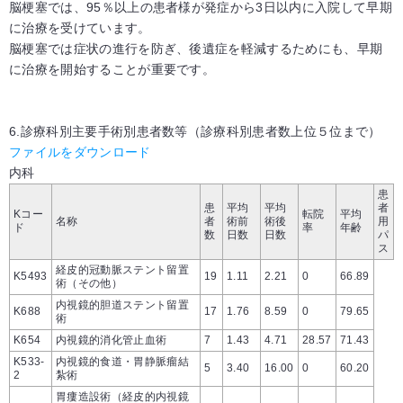
脳梗塞では、95％以上の患者様が発症から3日以内に入院して早期
に治療を受けています。
脳梗塞では症状の進行を防ぎ、後遺症を軽減するためにも、早期
に治療を開始することが重要です。
6.診療科別主要手術別患者数等（診療科別患者数上位５位まで）
ファイルをダウンロード
内科
患
患
平均
平均
者
Kコー
転院
平均
名称
者
術前
術後
用
ド
率
年齢
数
日数
日数
パ
ス
経皮的冠動脈ステント留置
K5493
19
1.11
2.21
0
66.89
術（その他）
内視鏡的胆道ステント留置
K688
17
1.76
8.59
0
79.65
術
K654
内視鏡的消化管止血術
7
1.43
4.71
28.57
71.43
K533-
内視鏡的食道・胃静脈瘤結
5
3.40
16.00
0
60.20
2
紮術
胃瘻造設術（経皮的内視鏡