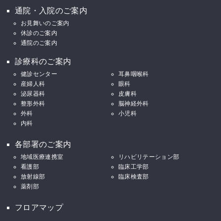
通院・入院のご案内
お見舞いのご案内
休診のご案内
通院のご案内
診療科のご案内
健診センター
耳鼻咽喉科
産婦人科
眼科
泌尿器科
皮膚科
整形外科
脳神経外科
外科
小児科
内科
各部署のご案内
地域医療連携室
リハビリテーション部
看護部
臨床工学部
放射線部
臨床検査部
薬剤部
フロアマップ