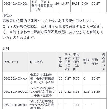
結石、胆管炎
060340xx03x00x
26
10.77
10.61
0.00
79.27
限局性腹腔膿瘍
手術等
(解説)
高齢者に特徴的で死因として上位にある疾患が目立ちます。
これらの疾患の治療は、住み慣れた地域で完結することが望まし
く、当院はきわめて深刻な医師不足状態にありながらも奮闘して
いるものと言えます。
外科
平均
平均
患
患
在院
在院
者
転院
平均
DPCコード
DPC名称
者
日数
日数
用
率
年齢
数
（自
（全
パ
院）
国）
ス
虫垂炎 虫垂切除
060150xx03xxxx
術 虫垂周囲膿瘍
15
6.27
5.56
0
39.67
を伴わないもの等
ヘルニアの記載の
060210xx99000x
ない腸閉塞 手術な
12
6.42
8.98
8.33
61.25
し 手術・処置等
穿孔または膿瘍を
060102xx99xxxx
伴わない憩室性疾
–
–
7.87
–
–
患 手術なし