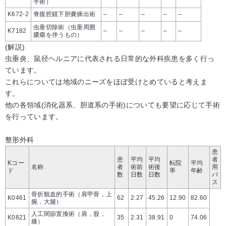
手術）
K672-2
脊腹腔鏡下胆嚢摘出術
–
–
–
–
–
虫垂切除術（虫垂周囲
K7182
–
–
–
–
–
膿瘍を伴うもの）
(解説)
虫垂炎、鼠径ヘルニアに代表される日常的な外科疾患を多く行っ
ています。
これらについては地域のニーズをほぼ受けとめていると考えま
す。
他の各領域(消化器系、胆道系の手術)についても要望に応じて手術
を行っています。
整形外科
患
患
平均
平均
者
Kコー
転院
平均
名称
者
術前
術後
用
ド
率
年齢
数
日数
日数
パ
ス
骨折観血的手術（肩甲骨，上
K0461
62
2.27
45.26
12.90
82.60
腕，大腿）
人工関節置換術（肩，股，
K0821
35
2.31
38.91
0
74.06
膝）