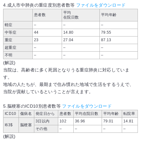
4.成人市中肺炎の重症度別患者数等
ファイルをダウンロード
平均
患者数
平均年齢
在院日数
軽症
–
–
–
中等症
44
14.80
79.55
重症
23
27.04
87.13
超重症
–
–
–
不明
–
–
–
(解説)
当院は、高齢者に多く死因となりうる重症肺炎に対応していま
す。
地域の人たちが、最期まで住み慣れた地域で生活をするうえで、
当院が貢献しているということが言えます。
5.脳梗塞のICD10別患者数等
ファイルをダウンロード
ICD10
傷病名
発症日から
患者数
平均在院日数
平均年齢
転院率
3日以内
102
36.96
79.01
14.81
I63$
脳梗塞
その他
–
–
–
–
(解説)