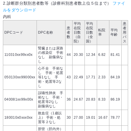
2.診断群分類別患者数等（診療科別患者数上位５位まで）
ファイ
ルをダウンロード
内科
平均
平均
患
患
在院
在院
者
転院
平均
DPCコード
DPC名称
者
日数
日数
用
率
年齢
数
（自
（全
パ
院）
国）
ス
腎臓または尿路
の感染症 手術
110310xx99xx0x
44
20.30
12.34
6.82
81.41
なし 副傷病な
し
心不全 手術な
し 手術・処置
050130xx99000xx
等1なし 手
43
22.49
17.71
2.33
84.19
術・処置等2な
し
誤嚥性肺炎 手
術なし 手術・
040081xx99x00x
36
24.67
20.83
8.33
86.19
処置等2なし
副傷病なし
敗血症（1歳以
180010x0xxx0xx
上） 手術・処
30
27.00
19.01
16.67
78.77
置等２なし
胆管（肝内外）