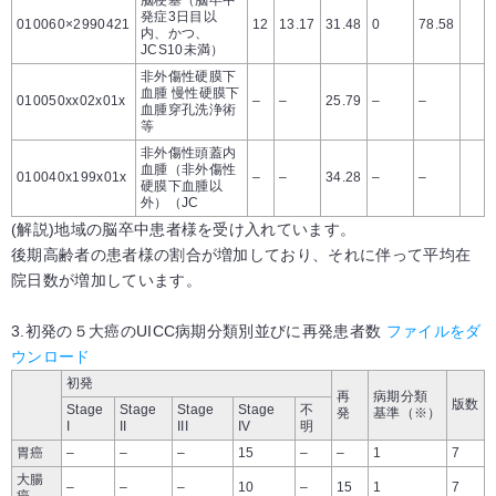
脳梗塞（脳卒中
発症3日目以
010060×2990421
12
13.17
31.48
0
78.58
内、かつ、
JCS10未満）
非外傷性硬膜下
血腫 慢性硬膜下
010050xx02x01x
–
–
25.79
–
–
血腫穿孔洗浄術
等
非外傷性頭蓋内
血腫（非外傷性
010040x199x01x
–
–
34.28
–
–
硬膜下血腫以
外）（JC
(解説)地域の脳卒中患者様を受け入れています。
後期高齢者の患者様の割合が増加しており、それに伴って平均在
院日数が増加しています。
3.初発の５大癌のUICC病期分類別並びに再発患者数
ファイルをダ
ウンロード
初発
再
病期分類
版数
Stage
Stage
Stage
Stage
不
発
基準
（※）
I
II
III
IV
明
胃癌
–
–
–
15
–
–
1
7
大腸
–
–
–
10
–
15
1
7