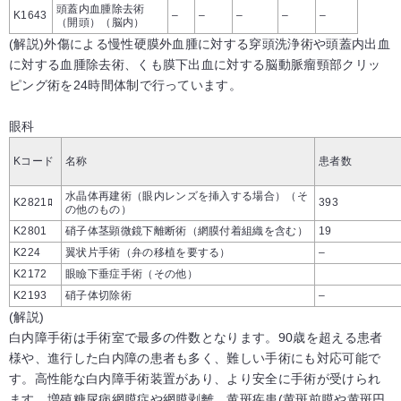
頭蓋内血腫除去術
K1643
–
–
–
–
–
（開頭）（脳内）
(解説)外傷による慢性硬膜外血腫に対する穿頭洗浄術や頭蓋内出血
に対する血腫除去術、くも膜下出血に対する脳動脈瘤頸部クリッ
ピング術を24時間体制で行っています。
眼科
Kコード
名称
患者数
水晶体再建術（眼内レンズを挿入する場合）（そ
K2821ﾛ
393
の他のもの）
K2801
硝子体茎顕微鏡下離断術（網膜付着組織を含む）
19
K224
翼状片手術（弁の移植を要する）
–
K2172
眼瞼下垂症手術（その他）
K2193
硝子体切除術
–
(解説)
白内障手術は手術室で最多の件数となります。90歳を超える患者
様や、進行した白内障の患者も多く、難しい手術にも対応可能で
す。高性能な白内障手術装置があり、より安全に手術が受けられ
ます。増殖糖尿病網膜症や網膜剥離、黄斑疾患(黄斑前膜や黄斑円