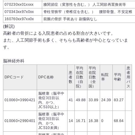
070230xx01xxxx
膝関節症（変形性を含む。） 人工関節再置換術等
070343xx97x0xx
脊柱管狭窄（脊椎症を含む。） 腰部骨盤、不安定椎
160760xx97xx0x
前腕の骨折 手術あり 副傷病なし
(解説)
高齢者の骨折による入院患者の占める割合が大きいです。
また、人工関節手術も多く、そちらも高齢者が中心となっていま
す。
脳神経外科
平均
平均
患
患
在院
在院
者
転院
平均
DPCコード
DPC名称
者
日数
日数
用
率
年齢
数
（自
（全
パ
院）
国）
ス
脳梗塞（脳卒中
発症3日目以
010060×3990421
41
49.88
33.89
24.39
83.27
内、かつ、
JCS10以上）
脳梗塞（脳卒中
発症3日目以
010060×2990401
14
16.71
16.38
0
68.64
内、かつ、
JCS10未満）