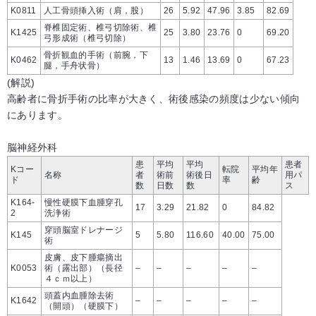
K0811
人工骨頭挿入術（肩，股）
26
5.92
47.96
3.85
82.69
脊椎固定術、椎弓切除術、椎
K1425
25
3.80
23.76
0
69.20
弓形成術（椎弓切除）
骨折観血的手術（前腕，下
K0462
13
1.46
13.69
0
67.23
腿，手舟状骨）
(解説)
高齢者に骨折手術の比率が大きく、術後感染の頻度は少ない傾向
にあります。
脳神経外科
患
平均
平均
患者
Kコー
転院
平均年
名称
者
術前
術後日
用パ
ド
率
齢
数
日数
数
ス
K164-
慢性硬膜下血腫穿孔
17
3.29
21.82
0
84.82
2
洗浄術
穿頭脳室ドレナージ
K145
5
5.80
116.60
40.00
75.00
術
皮膚、皮下腫瘍摘出
K0053
術（露出部）（長径
–
–
–
–
–
４ｃｍ以上）
頭蓋内血腫除去術
K1642
–
–
–
–
–
（開頭）（硬膜下）