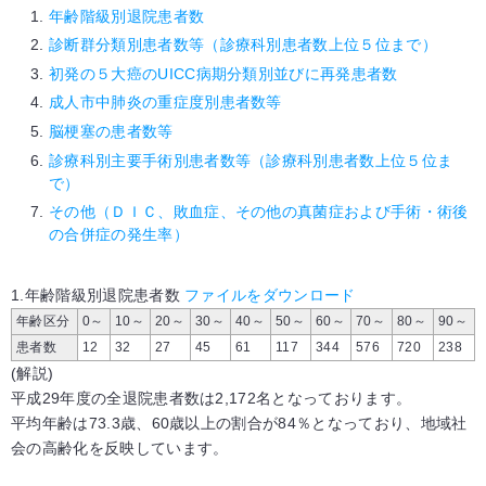
年齢階級別退院患者数
診断群分類別患者数等（診療科別患者数上位５位まで）
初発の５大癌のUICC病期分類別並びに再発患者数
成人市中肺炎の重症度別患者数等
脳梗塞の患者数等
診療科別主要手術別患者数等（診療科別患者数上位５位ま
で）
その他（ＤＩＣ、敗血症、その他の真菌症および手術・術後
の合併症の発生率）
1.年齢階級別退院患者数
ファイルをダウンロード
年齢区分
0～
10～
20～
30～
40～
50～
60～
70～
80～
90～
患者数
12
32
27
45
61
117
344
576
720
238
(解説)
平成29年度の全退院患者数は2,172名となっております。
平均年齢は73.3歳、60歳以上の割合が84％となっており、地域社
会の高齢化を反映しています。