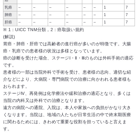
癌
乳癌
–
–
–
–
–
–
1
7
肺癌
–
–
–
–
–
–
1
7
肝癌
–
–
–
–
–
–
1
7
※ 1：UICC TNM分類，2：癌取扱い規約
(解説)
胃癌・肺癌・肝癌では高齢者の進行癌が多いのが特徴です。大腸
癌・乳癌での患者様の状況は多様となっています。
癌の診断を受けた場合、ステージⅠ・Ⅱ・Ⅲのものは外科手術の適応
です。
患者様の一部は当院外科で手術を受け、患者様の志向、適切な紹
介などにより、大病院・専門病院での治療に向かわれる患者様も
おられます。
ステージⅣ、再発例は化学療法や緩和治療の適応となり、多くは
当院の内科又は外科での治療となります。
遠方の病院への通院、入院は、本人や家族への負担がかなり大き
くなります。当院は、地域の人たちが日常生活の中で終末期医療
に関わるためには、きわめて重要な役割を担っていると言えま
す。