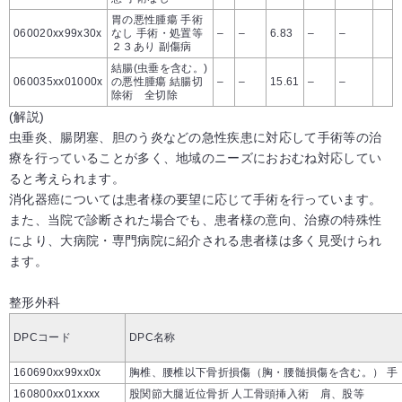
胃の悪性腫瘍 手術
060020xx99x30x
なし 手術・処置等
–
–
6.83
–
–
２３あり 副傷病
結腸(虫垂を含む。)
060035xx01000x
の悪性腫瘍 結腸切
–
–
15.61
–
–
除術 全切除
(解説)
虫垂炎、腸閉塞、胆のう炎などの急性疾患に対応して手術等の治
療を行っていることが多く、地域のニーズにおおむね対応してい
ると考えられます。
消化器癌については患者様の要望に応じて手術を行っています。
また、当院で診断された場合でも、患者様の意向、治療の特殊性
により、大病院・専門病院に紹介される患者様は多く見受けられ
ます。
整形外科
DPCコード
DPC名称
160690xx99xx0x
胸椎、腰椎以下骨折損傷（胸・腰髄損傷を含む。） 手
160800xx01xxxx
股関節大腿近位骨折 人工骨頭挿入術 肩、股等