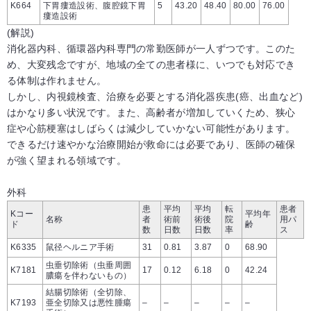
K664
下胃瘻造設術、腹腔鏡下胃
5
43.20
48.40
80.00
76.00
瘻造設術
(解説)
消化器内科、循環器内科専門の常勤医師が一人ずつです。このた
め、大変残念ですが、地域の全ての患者様に、いつでも対応でき
る体制は作れません。
しかし、内視鏡検査、治療を必要とする消化器疾患(癌、出血など)
はかなり多い状況です。また、高齢者が増加していくため、狭心
症や心筋梗塞はしばらくは減少していかない可能性があります。
できるだけ速やかな治療開始が救命には必要であり、医師の確保
が強く望まれる領域です。
外科
患
平均
平均
転
患者
Kコー
平均年
名称
者
術前
術後
院
用パ
ド
齢
数
日数
日数
率
ス
K6335
鼠径ヘルニア手術
31
0.81
3.87
0
68.90
虫垂切除術（虫垂周囲
K7181
17
0.12
6.18
0
42.24
膿瘍を伴わないもの）
結腸切除術（全切除、
K7193
亜全切除又は悪性腫瘍
–
–
–
–
–