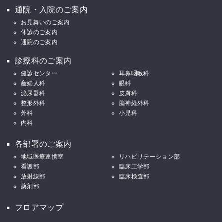
通院・入院のご案内
お見舞いのご案内
休診のご案内
通院のご案内
診療科のご案内
健診センター
耳鼻咽喉科
産婦人科
眼科
泌尿器科
皮膚科
整形外科
脳神経外科
外科
小児科
内科
各部署のご案内
地域医療連携室
リハビリテーション部
看護部
臨床工学部
放射線部
臨床検査部
薬剤部
フロアマップ