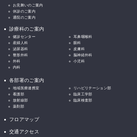
お見舞いのご案内
休診のご案内
通院のご案内
診療科のご案内
健診センター
耳鼻咽喉科
産婦人科
眼科
泌尿器科
皮膚科
整形外科
脳神経外科
外科
小児科
内科
各部署のご案内
地域医療連携室
リハビリテーション部
看護部
臨床工学部
放射線部
臨床検査部
薬剤部
フロアマップ
交通アクセス