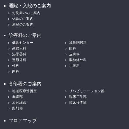
通院・入院のご案内
お見舞いのご案内
休診のご案内
通院のご案内
診療科のご案内
健診センター
耳鼻咽喉科
産婦人科
眼科
泌尿器科
皮膚科
整形外科
脳神経外科
外科
小児科
内科
各部署のご案内
地域医療連携室
リハビリテーション部
看護部
臨床工学部
放射線部
臨床検査部
薬剤部
フロアマップ