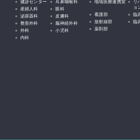
健診センター
耳鼻咽喉科
地域医療連携室
リ
ョ
産婦人科
眼科
看護部
臨
泌尿器科
皮膚科
放射線部
臨
整形外科
脳神経外科
薬剤部
外科
小児科
内科