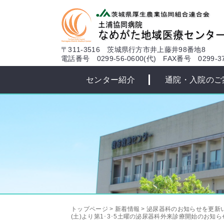
本文へ
〒311-3516 茨城県行方市井上藤井98番地8
電話番号 0299-56-0600(代)
FAX番号 0299-37
センター紹介
通院・入院のご
トップページ
>
新着情報
>
泌尿器科のお知らせを更新い
(土)より第1･3･5土曜の泌尿器科外来診療開始のお知