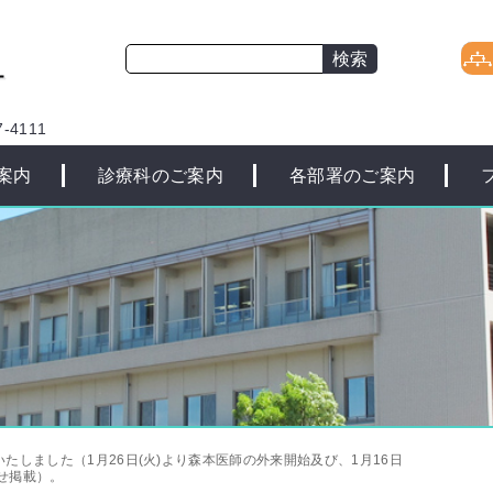
-4111
案内
診療科のご案内
各部署のご案内
たしました（1月26日(火)より森本医師の外来開始及び、1月16日
らせ掲載）。