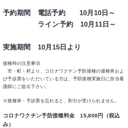
予約期間 電話予約
10
月
10
日～
ライン予約
10
月
11
日～
実施期間
10
月
15
日より
接種時の注意事項
市・町・村より、コロナワクチン予防接種の接種券およ
び予診票をいただいている方は、予防接種実施日に担当看
護師にご提出下さい。
※接種券・予診票を忘れると、割引が受けられません。
コロナワクチン予防接種料金
15,800
円（税込
み）