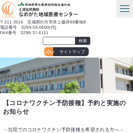
本文へ
tog
nav
〒311-3516 茨城県行方市井上藤井98番地8
電話番号 0299-56-0600(代)
FAX番号 0299-37-4111
サイトマップ
【コロナワクチン予防接種】予約と実施の
お知らせ
－当院でのコロナワクチン予防接種を希望される方へ－