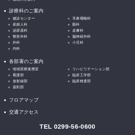
診療科のご案内
健診センター
耳鼻咽喉科
産婦人科
眼科
泌尿器科
皮膚科
整形外科
脳神経外科
外科
小児科
内科
各部署のご案内
地域医療連携室
リハビリテーション部
看護部
臨床工学部
放射線部
臨床検査部
薬剤部
フロアマップ
交通アクセス
TEL 0299-56-0600