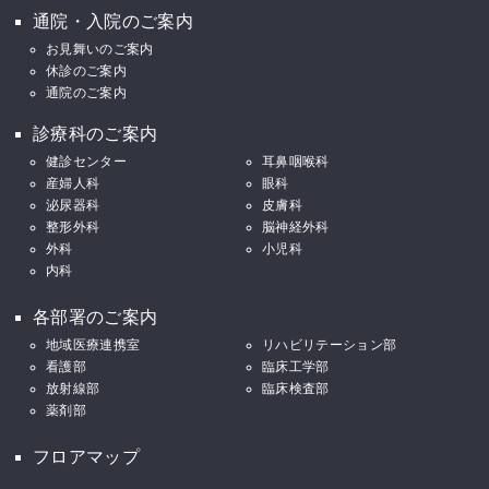
通院・入院のご案内
お見舞いのご案内
休診のご案内
通院のご案内
診療科のご案内
健診センター
耳鼻咽喉科
産婦人科
眼科
泌尿器科
皮膚科
整形外科
脳神経外科
外科
小児科
内科
各部署のご案内
地域医療連携室
リハビリテーション部
看護部
臨床工学部
放射線部
臨床検査部
薬剤部
フロアマップ