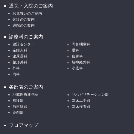
通院・入院のご案内
お見舞いのご案内
休診のご案内
通院のご案内
診療科のご案内
健診センター
耳鼻咽喉科
産婦人科
眼科
泌尿器科
皮膚科
整形外科
脳神経外科
外科
小児科
内科
各部署のご案内
地域医療連携室
リハビリテーション部
看護部
臨床工学部
放射線部
臨床検査部
薬剤部
フロアマップ