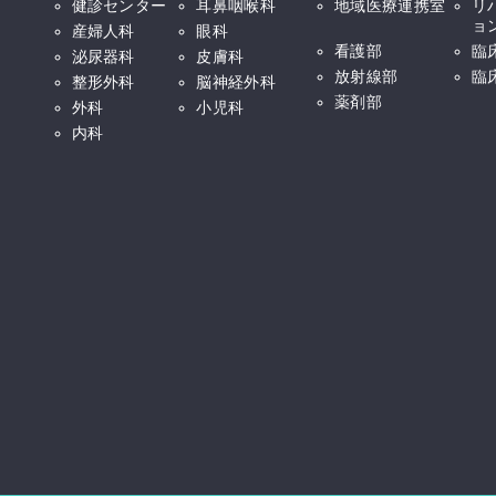
健診センター
耳鼻咽喉科
地域医療連携室
リ
ョ
産婦人科
眼科
看護部
臨
泌尿器科
皮膚科
放射線部
臨
整形外科
脳神経外科
薬剤部
外科
小児科
内科