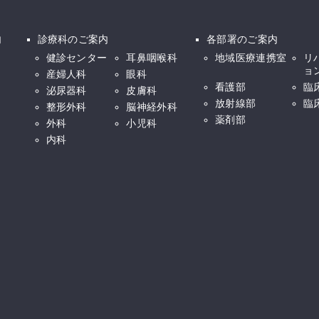
内
診療科のご案内
各部署のご案内
健診センター
耳鼻咽喉科
地域医療連携室
リ
ョ
産婦人科
眼科
看護部
臨
泌尿器科
皮膚科
放射線部
臨
整形外科
脳神経外科
薬剤部
外科
小児科
内科