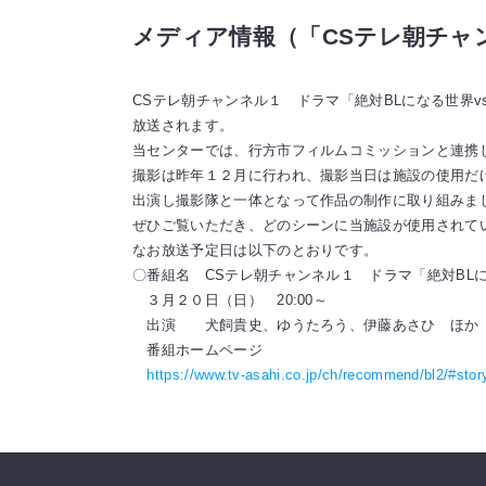
メディア情報（「CSテレ朝チャ
CSテレ朝チャンネル１ ドラマ「絶対BLになる世界v
放送されます。
当センターでは、行方市フィルムコミッションと連携
撮影は昨年１２月に行われ、撮影当日は施設の使用だ
出演し撮影隊と一体となって作品の制作に取り組みま
ぜひご覧いただき、どのシーンに当施設が使用されて
なお放送予定日は以下のとおりです。
〇番組名 CSテレ朝チャンネル１ ドラマ「絶対BLに
３月２０日（日） 20:00～
出演 犬飼貴史、ゆうたろう、伊藤あさひ ほか
番組ホームページ
https://www.tv-asahi.co.jp/ch/recommend/bl2/#stor