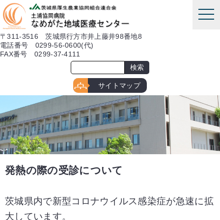
本文へ
tog
nav
〒311-3516 茨城県行方市井上藤井98番地8
電話番号 0299-56-0600(代)
FAX番号 0299-37-4111
サイトマップ
発熱の際の受診について
茨城県内で新型コロナウイルス感染症が急速に拡
大しています。