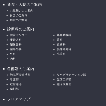
通院・入院のご案内
お見舞いのご案内
休診のご案内
通院のご案内
診療科のご案内
健診センター
耳鼻咽喉科
産婦人科
眼科
泌尿器科
皮膚科
整形外科
脳神経外科
外科
小児科
内科
各部署のご案内
地域医療連携室
リハビリテーション部
看護部
臨床工学部
放射線部
臨床検査部
薬剤部
フロアマップ