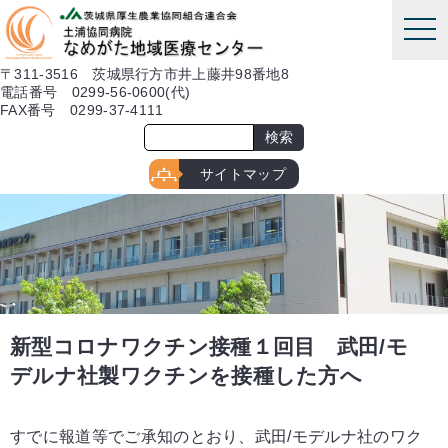
本文へ
tog
nav
〒311-3516 茨城県行方市井上藤井98番地8
電話番号 0299-56-0600(代)
FAX番号 0299-37-4111
サイトマップ
新型コロナワクチン接種１回目 武田/モ
デルナ社製ワクチンを接種した方へ
すでに報道等でご承知のとおり、武田/モデルナ社のワク