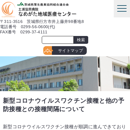
本文へ
tog
nav
〒311-3516 茨城県行方市井上藤井98番地8
電話番号 0299-56-0600(代)
FAX番号 0299-37-4111
サイトマップ
新型コロナウイルスワクチン接種と他の予
防接種との接種間隔について
新型コロナウイルスワクチン接種が順調に進んできており