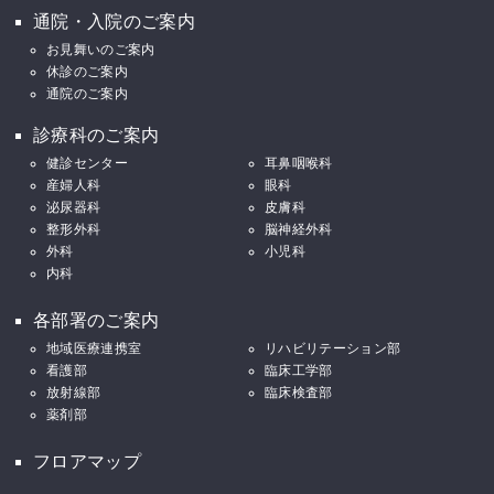
通院・入院のご案内
お見舞いのご案内
休診のご案内
通院のご案内
診療科のご案内
健診センター
耳鼻咽喉科
産婦人科
眼科
泌尿器科
皮膚科
整形外科
脳神経外科
外科
小児科
内科
各部署のご案内
地域医療連携室
リハビリテーション部
看護部
臨床工学部
放射線部
臨床検査部
薬剤部
フロアマップ