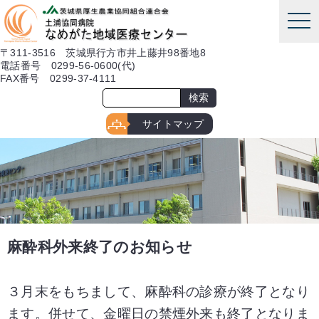
本文へ
tog
nav
〒311-3516 茨城県行方市井上藤井98番地8
電話番号 0299-56-0600(代)
FAX番号 0299-37-4111
サイトマップ
麻酔科外来終了のお知らせ
３月末をもちまして、麻酔科の診療が終了となり
ます。併せて、金曜日の禁煙外来も終了となりま