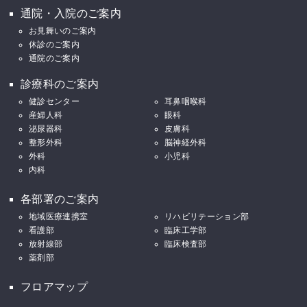
通院・入院のご案内
お見舞いのご案内
休診のご案内
通院のご案内
診療科のご案内
健診センター
耳鼻咽喉科
産婦人科
眼科
泌尿器科
皮膚科
整形外科
脳神経外科
外科
小児科
内科
各部署のご案内
地域医療連携室
リハビリテーション部
看護部
臨床工学部
放射線部
臨床検査部
薬剤部
フロアマップ