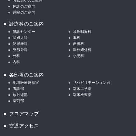
お見舞いのご案内
休診のご案内
通院のご案内
診療科のご案内
健診センター
耳鼻咽喉科
産婦人科
眼科
泌尿器科
皮膚科
整形外科
脳神経外科
外科
小児科
内科
各部署のご案内
地域医療連携室
リハビリテーション部
看護部
臨床工学部
放射線部
臨床検査部
薬剤部
フロアマップ
交通アクセス