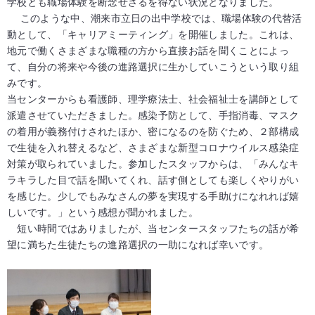
学校とも職場体験を断念せざるを得ない状況となりました。
このような中、潮来市立日の出中学校では、職場体験の代替活
動として、「キャリアミーティング」を開催しました。これは、
地元で働くさまざまな職種の方から直接お話を聞くことによっ
て、自分の将来や今後の進路選択に生かしていこうという取り組
みです。
当センターからも看護師、理学療法士、社会福祉士を講師として
派遣させていただきました。感染予防として、手指消毒、マスク
の着用が義務付けされたほか、密になるのを防ぐため、２部構成
で生徒を入れ替えるなど、さまざまな新型コロナウイルス感染症
対策が取られていました。参加したスタッフからは、「みんなキ
ラキラした目で話を聞いてくれ、話す側としても楽しくやりがい
を感じた。少しでもみなさんの夢を実現する手助けになれれば嬉
しいです。」という感想が聞かれました。
短い時間ではありましたが、当センタースタッフたちの話が希
望に満ちた生徒たちの進路選択の一助になれば幸いです。