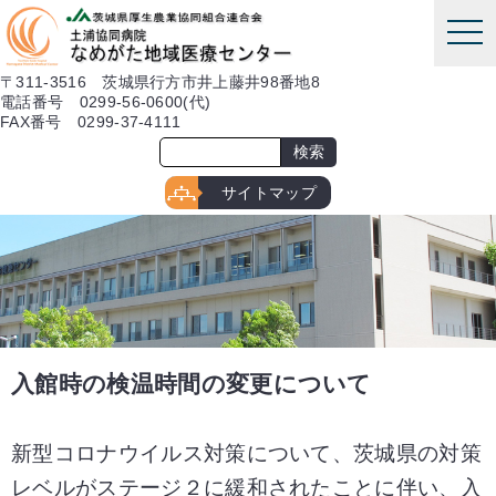
本文へ
tog
nav
〒311-3516 茨城県行方市井上藤井98番地8
電話番号 0299-56-0600(代)
FAX番号 0299-37-4111
サイトマップ
入館時の検温時間の変更について
新型コロナウイルス対策について、茨城県の対策
レベルがステージ２に緩和されたことに伴い、入