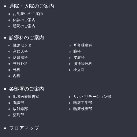
通院・入院のご案内
お見舞いのご案内
休診のご案内
通院のご案内
診療科のご案内
健診センター
耳鼻咽喉科
産婦人科
眼科
泌尿器科
皮膚科
整形外科
脳神経外科
外科
小児科
内科
各部署のご案内
地域医療連携室
リハビリテーション部
看護部
臨床工学部
放射線部
臨床検査部
薬剤部
フロアマップ