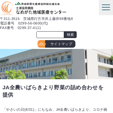
本文へ
tog
nav
〒311-3516 茨城県行方市井上藤井98番地8
電話番号 0299-56-0600(代)
FAX番号 0299-37-4111
サイトマップ
JA全農いばらきより野菜の詰め合わせを
提供
「やさいの日(8/31)」にちなみ、JA全農いばらきより、コロナ禍