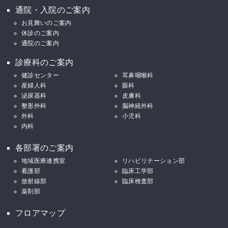
通院・入院のご案内
お見舞いのご案内
休診のご案内
通院のご案内
診療科のご案内
健診センター
耳鼻咽喉科
産婦人科
眼科
泌尿器科
皮膚科
整形外科
脳神経外科
外科
小児科
内科
各部署のご案内
地域医療連携室
リハビリテーション部
看護部
臨床工学部
放射線部
臨床検査部
薬剤部
フロアマップ