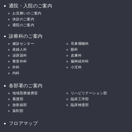
通院・入院のご案内
お見舞いのご案内
休診のご案内
通院のご案内
診療科のご案内
健診センター
耳鼻咽喉科
産婦人科
眼科
泌尿器科
皮膚科
整形外科
脳神経外科
外科
小児科
内科
各部署のご案内
地域医療連携室
リハビリテーション部
看護部
臨床工学部
放射線部
臨床検査部
薬剤部
フロアマップ