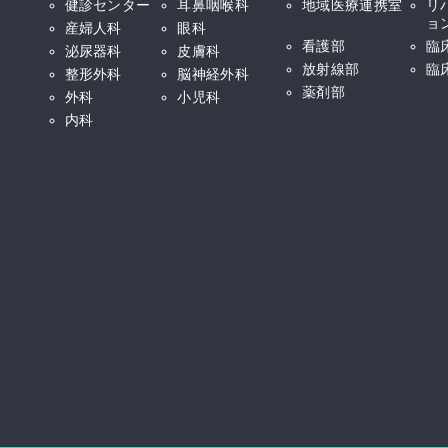
健診センター
耳鼻咽喉科
地域医療連携室
リ
ョ
産婦人科
眼科
看護部
臨
泌尿器科
皮膚科
放射線部
臨
整形外科
脳神経外科
薬剤部
外科
小児科
内科