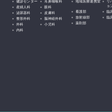
健診センター
耳鼻咽喉科
地域医療連携室
リ
ョ
産婦人科
眼科
看護部
臨
泌尿器科
皮膚科
放射線部
臨
整形外科
脳神経外科
薬剤部
外科
小児科
内科