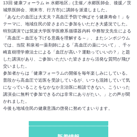
13回 健康フォーラム in 水郷地区」(主催／水郷医師会、後援／茨
城県医師会、潮来市、行方市)に講師を派遣しました。
「あなたの血圧は大丈夫？高血圧予防で伸ばそう健康寿命！」を
テーマに、地域住民の皆さまのご参加をいただき大盛況でした。
特別講演では筑波大学医学医療系循環器内科 中務智文先生による
「高血圧～血圧を下げる意義を理解する～」、またシンポジウム
では、当院 和泉裕一薬剤師による「高血圧の薬について」、千ヶ
崎直樹理学療法士による「血圧が高い？運動っていいの？」と題
した講演があり、ご参加いただいた皆さまから活発な質問が飛び
交いました。
参加者からは「健康フォーラムの開催を毎年楽しみにしている。
普段から高血圧で近医を受診しているが、いつも混雑していて気
になっていることをなかなか主治医に相談できない。こういった
講演会に無料で参加できるのは非常にありがたい。」との声が聞
かれました。
今後も地域住民の健康意識の啓発に努めてまいります。
新着情報