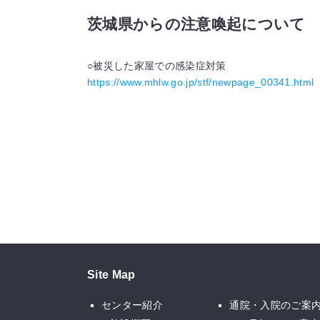
茨城県からの注意喚起について
○被災した家屋での感染症対策
https://www.mhlw.go.jp/stf/newpage_00341.html
Site Map
センター紹介
通院・入院のご案