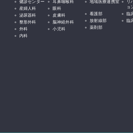
健診センター
耳鼻咽喉科
地域医療連携室
リ
ョ
産婦人科
眼科
看護部
臨
泌尿器科
皮膚科
放射線部
臨
整形外科
脳神経外科
薬剤部
外科
小児科
内科