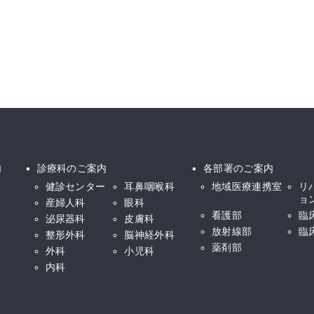
内
診療科のご案内
各部署のご案内
健診センター
耳鼻咽喉科
地域医療連携室
リ
ョ
産婦人科
眼科
看護部
臨
泌尿器科
皮膚科
放射線部
臨
整形外科
脳神経外科
薬剤部
外科
小児科
内科