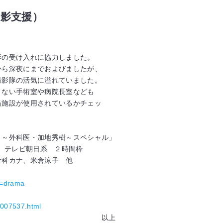
影支援）
影の受け入れに協力しました。
から深夜にまでおよびましたが、
撮影隊の活気に溢れていました。
きない手術室や病院長室なども
当施設が使用されているかチェッ
Ｙ～外科医・加地秀樹～スペシャル」
～ テレビ朝日系 ２時間枠
科カナ、米倉涼子 他
ry=drama
e007537.html
上