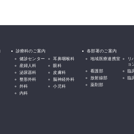
内
診療科のご案内
各部署のご案内
健診センター
耳鼻咽喉科
地域医療連携室
リ
ョ
産婦人科
眼科
看護部
臨
泌尿器科
皮膚科
放射線部
臨
整形外科
脳神経外科
薬剤部
外科
小児科
内科