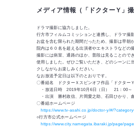
メディア情報（「ドクターＹ」撮
ドラマ撮影に協力しました。
行方市フィルムコミッションと連携し、ドラマ撮
お盆を含む限られた期間だったため、撮影は早朝
院内は６０名を超える出演者やエキストラなどの
撮影には病室、通路のほか、普段は見ることので
使用しました。ぜひご覧いただき、どのシーンに
クしながらお楽しみください。
なお放送予定日は以下のとおりです。
〇番組名 ドクターＸスピンオフ作品「ドクター
・放送日時 2019年10月6日（日） 21：00
・出演 勝村政信、片岡愛之助、石田ひかり、倉
〇番組ホームページ
https://www.tv-asahi.co.jp/doctor-y/#/?catego
○行方市公式ホームページ
https://www.city.namegata.ibaraki.jp/page/pag
以