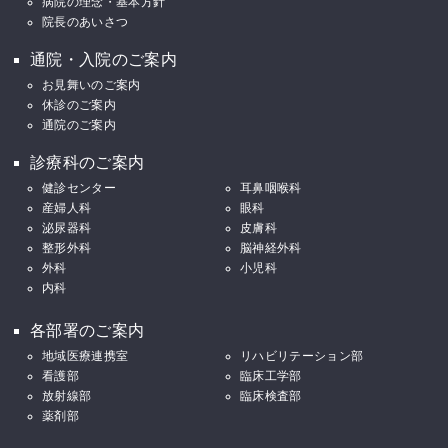
病院の理念・基本方針
院長のあいさつ
通院・入院のご案内
お見舞いのご案内
休診のご案内
通院のご案内
診療科のご案内
健診センター
耳鼻咽喉科
産婦人科
眼科
泌尿器科
皮膚科
整形外科
脳神経外科
外科
小児科
内科
各部署のご案内
地域医療連携室
リハビリテーション部
看護部
臨床工学部
放射線部
臨床検査部
薬剤部