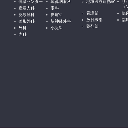
健診センター
耳鼻咽喉科
地域医療連携室
リ
ョ
産婦人科
眼科
看護部
臨
泌尿器科
皮膚科
放射線部
臨
整形外科
脳神経外科
薬剤部
外科
小児科
内科