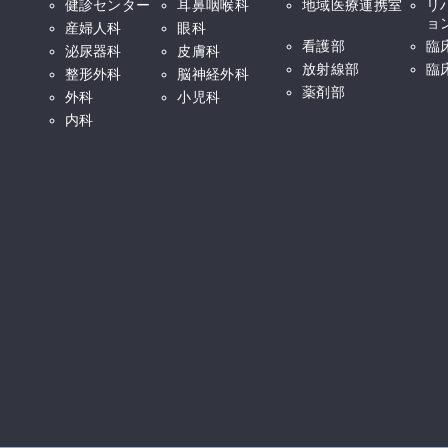
健診センター
耳鼻咽喉科
地域医療連携室
リ
ョ
産婦人科
眼科
看護部
臨
泌尿器科
皮膚科
放射線部
臨
整形外科
脳神経外科
薬剤部
外科
小児科
内科