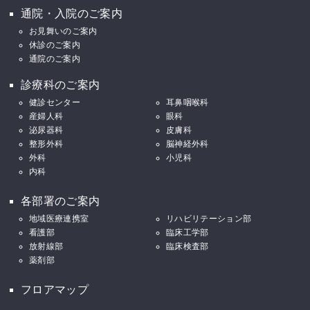
通院・入院のご案内
お見舞いのご案内
休診のご案内
通院のご案内
診療科のご案内
健診センター
耳鼻咽喉科
産婦人科
眼科
泌尿器科
皮膚科
整形外科
脳神経外科
外科
小児科
内科
各部署のご案内
地域医療連携室
リハビリテーション部
看護部
臨床工学部
放射線部
臨床検査部
薬剤部
フロアマップ