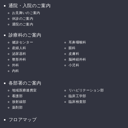
通院・入院のご案内
お見舞いのご案内
休診のご案内
通院のご案内
診療科のご案内
健診センター
耳鼻咽喉科
産婦人科
眼科
泌尿器科
皮膚科
整形外科
脳神経外科
外科
小児科
内科
各部署のご案内
地域医療連携室
リハビリテーション部
看護部
臨床工学部
放射線部
臨床検査部
薬剤部
フロアマップ