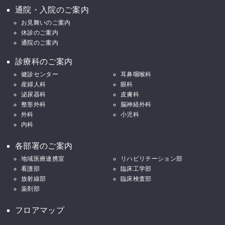
通院・入院のご案内
お見舞いのご案内
休診のご案内
通院のご案内
診療科のご案内
健診センター
耳鼻咽喉科
産婦人科
眼科
泌尿器科
皮膚科
整形外科
脳神経外科
外科
小児科
内科
各部署のご案内
地域医療連携室
リハビリテーション部
看護部
臨床工学部
放射線部
臨床検査部
薬剤部
フロアマップ