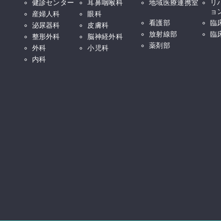
健診センター
耳鼻咽喉科
地域医療連携室
リ
ョ
産婦人科
眼科
看護部
臨
泌尿器科
皮膚科
放射線部
臨
整形外科
脳神経外科
薬剤部
外科
小児科
内科