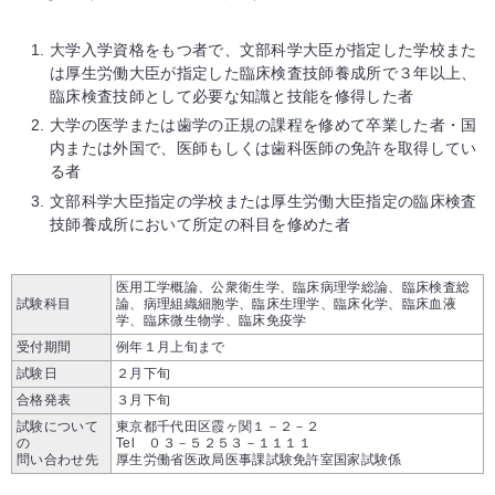
大学入学資格をもつ者で、文部科学大臣が指定した学校また
は厚生労働大臣が指定した臨床検査技師養成所で３年以上、
臨床検査技師として必要な知識と技能を修得した者
大学の医学または歯学の正規の課程を修めて卒業した者・国
内または外国で、医師もしくは歯科医師の免許を取得してい
る者
文部科学大臣指定の学校または厚生労働大臣指定の臨床検査
技師養成所において所定の科目を修めた者
医用工学概論、公衆衛生学、臨床病理学総論、臨床検査総
試験科目
論、病理組織細胞学、臨床生理学、臨床化学、臨床血液
学、臨床微生物学、臨床免疫学
受付期間
例年１月上旬まで
試験日
２月下旬
合格発表
３月下旬
試験について
東京都千代田区霞ヶ関１－２－２
の
Tel ０３－５２５３－１１１１
問い合わせ先
厚生労働省医政局医事課試験免許室国家試験係