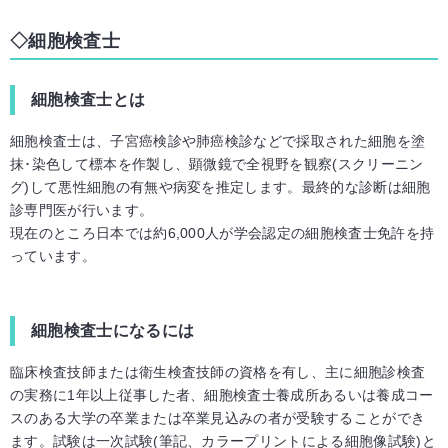
細胞検査士
細胞検査士とは
細胞検査士は、子宮癌検診や肺癌検診などで採取された細胞を塗
抹･染色して標本を作製し、顕微鏡で全視野を観察(スクリーニン
グ)して悪性細胞の有無や病変を推定します。最終的な診断は細胞
診専門医が行います。
現在のところ日本では約6,000人が学会認定の細胞検査士免許を持
っています。
細胞検査士になるには
臨床検査技師または衛生検査技師の資格を有し、主に細胞診検査
の実務に1年以上従事した者、細胞検査士養成所あるいは養成コー
スのある大学の卒業または卒業見込みの者が受験することができ
ます。試験は一次試験(筆記、カラープリントによる細胞像試験)と