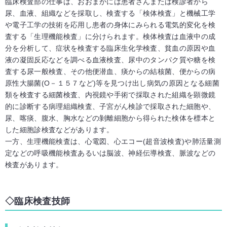
臨床検査部の仕事は、おおまかには患者さんまたは検診者から
尿、血液、組織などを採取し、検査する「検体検査」と機械工学
や電子工学の技術を応用し患者の身体にみられる電気的変化を検
査する「生理機能検査」に分けられます。検体検査は血液中の成
分を分析して、症状を検査する臨床生化学検査、貧血の原因や血
液の凝固反応などを調べる血液検査、尿中のタンパク質や糖を検
査する尿一般検査、その他便潜血、痰からの結核菌、便からの病
原性大腸菌(O－１５７など)等を見つけ出し病気の原因となる細菌
類を検査する細菌検査、内視鏡や手術で採取された組織を顕微鏡
的に診断する病理組織検査、子宮がん検診で採取された細胞や、
尿、喀痰、腹水、胸水などの剝離細胞から得られた検体を標本と
した細胞診検査などがあります。
一方、生理機能検査は、心電図、心エコー(超音波検査)や肺活量測
定などの呼吸機能検査あるいは脳波、神経伝導検査、脈波などの
検査があります。
臨床検査技師