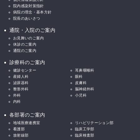
院内感染対策指針
病院の理念・基本方針
院長のあいさつ
通院・入院のご案内
お見舞いのご案内
休診のご案内
通院のご案内
診療科のご案内
健診センター
耳鼻咽喉科
産婦人科
眼科
泌尿器科
皮膚科
整形外科
脳神経外科
外科
小児科
内科
各部署のご案内
地域医療連携室
リハビリテーション部
看護部
臨床工学部
放射線部
臨床検査部