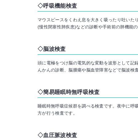
呼吸機能検査
マウスピースをくわえ息を大きく吸ったり吐いた
(慢性閉塞性肺疾患)などの診断や手術前の肺機能
脳波検査
頭に電極をつけ脳の電気的な変動を波形として記
んかんの診断、脳腫瘍や脳血管障害などで脳波検
簡易睡眠時無呼吸検査
睡眠時無呼吸症候群を調べる検査です。夜中に呼
方が行う検査です。
血圧脈波検査