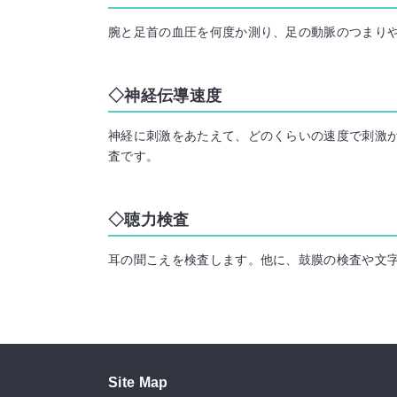
腕と足首の血圧を何度か測り、足の動脈のつまり
神経伝導速度
神経に刺激をあたえて、どのくらいの速度で刺激
査です。
聴力検査
耳の聞こえを検査します。他に、鼓膜の検査や文
Site Map