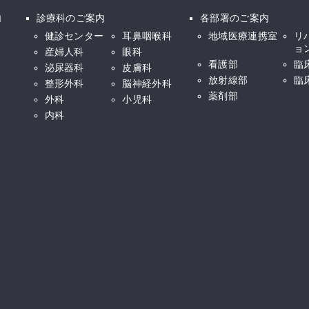
内
診療科のご案内
各部署のご案内
健診センター
耳鼻咽喉科
地域医療連携室
リ
ョ
産婦人科
眼科
看護部
臨
泌尿器科
皮膚科
放射線部
臨
整形外科
脳神経外科
薬剤部
外科
小児科
内科