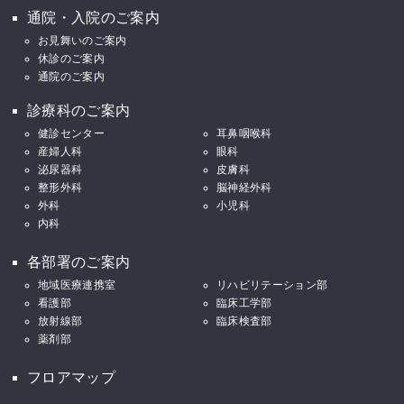
通院・入院のご案内
お見舞いのご案内
休診のご案内
通院のご案内
診療科のご案内
健診センター
耳鼻咽喉科
産婦人科
眼科
泌尿器科
皮膚科
整形外科
脳神経外科
外科
小児科
内科
各部署のご案内
地域医療連携室
リハビリテーション部
看護部
臨床工学部
放射線部
臨床検査部
薬剤部
フロアマップ