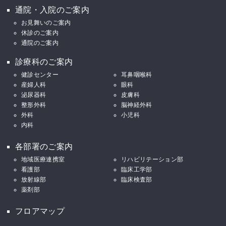
通院・入院のご案内
お見舞いのご案内
休診のご案内
通院のご案内
診療科のご案内
健診センター
耳鼻咽喉科
産婦人科
眼科
泌尿器科
皮膚科
整形外科
脳神経外科
外科
小児科
内科
各部署のご案内
地域医療連携室
リハビリテーション部
看護部
臨床工学部
放射線部
臨床検査部
薬剤部
フロアマップ