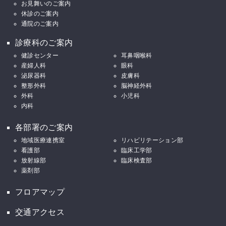
お見舞いのご案内
休診のご案内
通院のご案内
診療科のご案内
健診センター
耳鼻咽喉科
産婦人科
眼科
泌尿器科
皮膚科
整形外科
脳神経外科
外科
小児科
内科
各部署のご案内
地域医療連携室
リハビリテーション部
看護部
臨床工学部
放射線部
臨床検査部
薬剤部
フロアマップ
交通アクセス